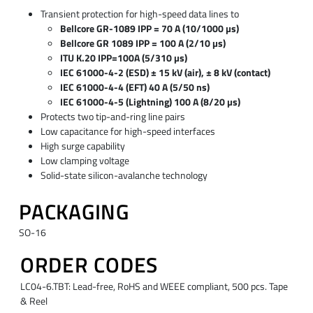
Transient protection for high-speed data lines to
Bellcore GR-1089 IPP = 70 A (10/1000 µs)
Bellcore GR 1089 IPP = 100 A (2/10 µs)
ITU K.20 IPP=100A (5/310 µs)
IEC 61000-4-2 (ESD) ± 15 kV (air), ± 8 kV (contact)
IEC 61000-4-4 (EFT) 40 A (5/50 ns)
IEC 61000-4-5 (Lightning) 100 A (8/20 µs)
Protects two tip-and-ring line pairs
Low capacitance for high-speed interfaces
High surge capability
Low clamping voltage
Solid-state silicon-avalanche technology
PACKAGING
SO-16
ORDER CODES
LC04-6.TBT: Lead-free, RoHS and WEEE compliant, 500 pcs. Tape
& Reel