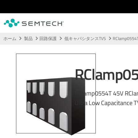
メインコンテンツにスキップ
ホーム
製品
回路保護
低キャパシタンスTVS
RClamp0554
RClamp0
RClamp0554T 45V RCla
Ultra Low Capacitance T