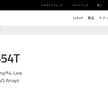
クロスリファレンス
パラメトリック
購入
L
o
R
a
®
製品
テク
T
554T
mp®4-Line
VS Arrays