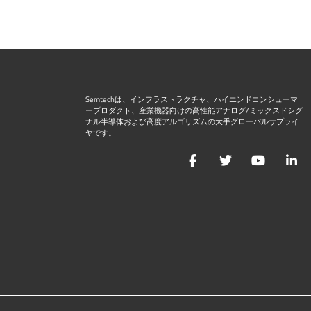
Semtechは、インフラストラクチャ、ハイエンドコンシューマ
ープロダクト、産業機器向けの高性能アナログ/ミックスドシグ
ナル半導体および高度アルゴリズムの大手グローバルサプライ
ヤです。
Facebook
Twitter
YouTu
L