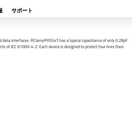
報
サポート
d data interfaces. RClamp®0554T has a typical capacitance of only 0.28pF
 of IEC 61000-4-2. Each device is designed to protect four lines (two