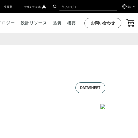
投資家
my
S
emtech
EN
お問い合わせ
ノロジー
設計リソース
品質
概要
DATASHEET