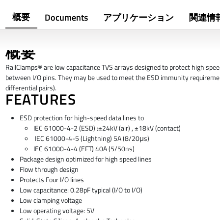
概要
Documents
アプリケーション
関連情
概要
RailClamps® are low capacitance TVS arrays designed to protect high spee
between I/O pins. They may be used to meet the ESD immunity requirements
differential pairs).
FEATURES
ESD protection for high-speed data lines to
IEC 61000-4-2 (ESD) :±24kV (air) , ±18kV (contact)
IEC 61000-4-5 (Lightning) 5A (8/20μs)
IEC 61000-4-4 (EFT) 40A (5/50ns)
Package design optimized for high speed lines
Flow through design
Protects Four I/O lines
Low capacitance: 0.28pF typical (I/O to I/O)
Low clamping voltage
Low operating voltage: 5V