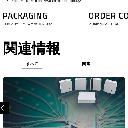
Solid-State Silicon-Avalanche Technology
PACKAGING
ORDER C
DFN 2.0x1.0x0.4mm 10-Lead
RClamp0554T.TAT
関連情報
すべて
関連
前へ