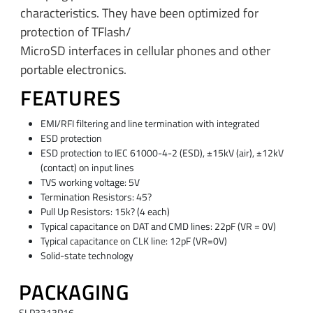
characteristics. They have been optimized for
protection of TFlash/
MicroSD interfaces in cellular phones and other
portable electronics.
FEATURES
EMI/RFI filtering and line termination with integrated
ESD protection
ESD protection to IEC 61000-4-2 (ESD), ±15kV (air), ±12kV
(contact) on input lines
TVS working voltage: 5V
Termination Resistors: 45?
Pull Up Resistors: 15k? (4 each)
Typical capacitance on DAT and CMD lines: 22pF (VR = 0V)
Typical capacitance on CLK line: 12pF (VR=0V)
Solid-state technology
PACKAGING