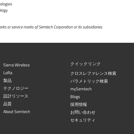
ologies
ology
ks or service marks of Semtech Corporation or its subsidiaries.
クイックリンク
Sierra Wireless
L
o
R
a
クロスレファレンス検索
製品
パラメトリック検索
テクノロジー
mySemtech
設計リソース
Blogs
品質
採用情報
About Semtech
お問い合わせ
セキュリティ