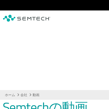
メインコンテンツにスキップ
動画
ホーム
会社
動画
Semtechの動画