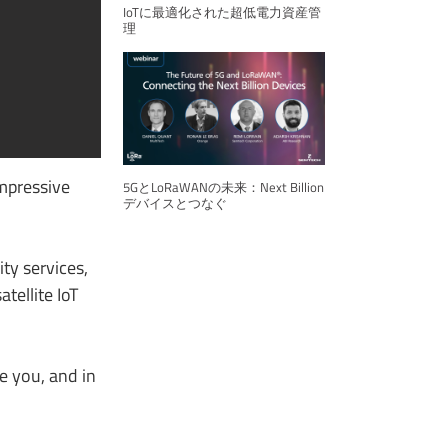
IoTに最適化された超低電力資産管
理
impressive
5GとLoRaWANの未来：Next Billion
デバイスとつなぐ
ty services,
tellite IoT
e you, and in