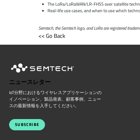
The LoRa/LoRaWAN/LR-FHSS over satellite techn
Real-life use cases, and when to use which techn
Semtech, the Semtech logo, and LoRa are registered trademar
<< Go Back
ニュースレター
IoT分野におけるワイヤレスアプリケーションの
イノベーション、製品発表、顧客事例、ニュー
スの最新情報を入手してください。
SUBSCRIBE