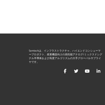
Semtechは、インフラストラクチャ、ハイエンドコンシューマ
ープロダクト、産業機器向けの高性能アナログ/ミックスドシグ
ナル半導体および高度アルゴリズムの大手グローバルサプライ
ヤです。
Facebook
Twitter
YouTu
L