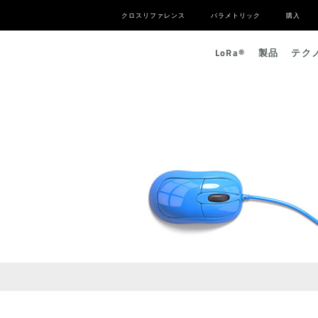
クロスリファレンス
パラメトリック
購入
L
o
R
a
®
製品
テク