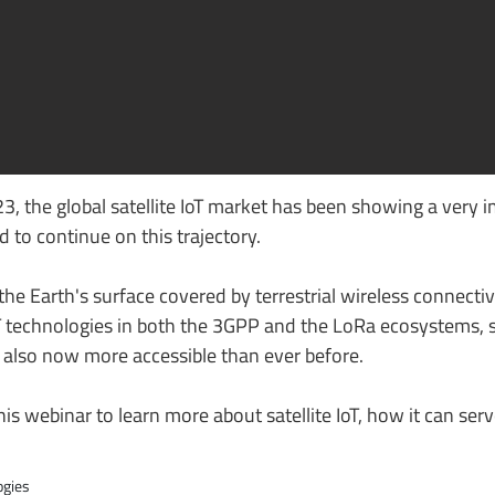
3, the global satellite IoT market has been showing a very 
 to continue on this trajectory.
he Earth's surface covered by terrestrial wireless connectivi
T technologies in both the 3GPP and the LoRa ecosystems, sa
t also now more accessible than ever before.
is webinar to learn more about satellite IoT, how it can serv
ogies