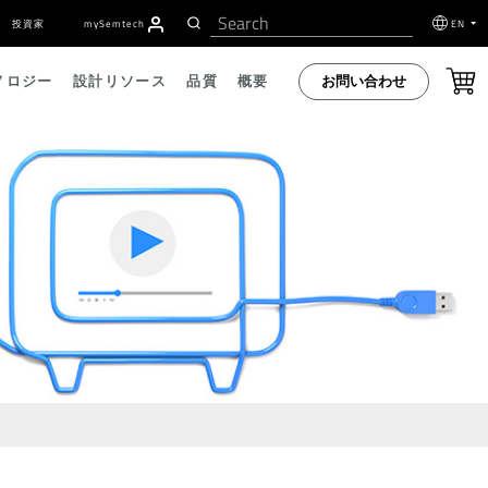
投資家
my
S
emtech
EN
お問い合わせ
ノロジー
設計リソース
品質
概要