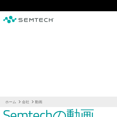
メインコンテンツにスキップ
動画
ホーム
会社
動画
Semtechの動画