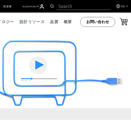
投資家
my
S
emtech
EN
お問い合わせ
ノロジー
設計リソース
品質
概要