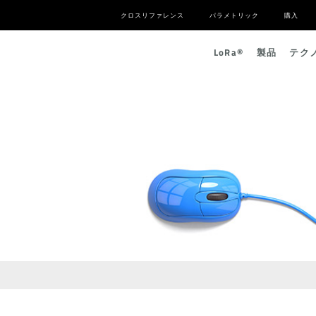
クロスリファレンス
パラメトリック
購入
L
o
R
a
®
製品
テク