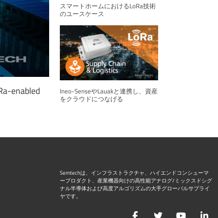
スマートホームにおけるLoRa技術
のユースケース
oRa-enabled
Ineo-SenseやLauakと連携し、資産
をクラウドにつなげる
Semtechは、インフラストラクチャ、ハイエンドコンシューマ
ープロダクト、産業機器向けの高性能アナログ/ミックスドシグ
ナル半導体および高度アルゴリズムの大手グローバルサプライ
ヤです。
Facebook
Twitter
YouTu
L