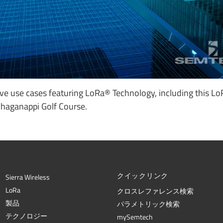
tive use cases featuring LoRa® Technology, including this L
 Shaganappi Golf Course.
クイックリンク
Sierra Wireless
L
o
R
a
クロスレファレンス検索
製品
パラメトリック検索
テクノロジー
mySemtech