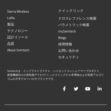
クイックリンク
Sierra Wireless
L
o
R
a
クロスレファレンス検索
製品
パラメトリック検索
テクノロジー
mySemtech
設計リソース
Blogs
品質
採用情報
About Semtech
お問い合わせ
セキュリティ
Semtechは、インフラストラクチャ、ハイエンドコンシューマープロダクト、
産業機器向けの高性能アナログ/ミックスドシグナル半導体および高度アルゴリ
ズムの大手グローバルサプライヤです。
Facebook
Twitter
YouTube
Lin