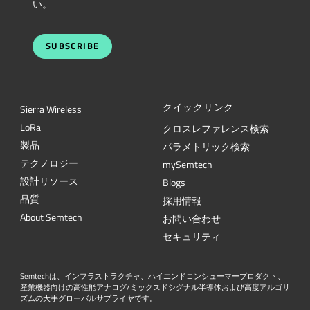
い。
SUBSCRIBE
クイックリンク
Sierra Wireless
L
o
R
a
クロスレファレンス検索
製品
パラメトリック検索
テクノロジー
mySemtech
設計リソース
Blogs
品質
採用情報
About Semtech
お問い合わせ
セキュリティ
Semtechは、インフラストラクチャ、ハイエンドコンシューマープロダクト、
産業機器向けの高性能アナログ/ミックスドシグナル半導体および高度アルゴリ
ズムの大手グローバルサプライヤです。