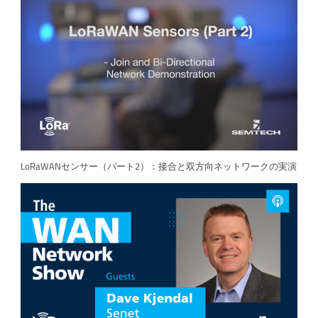
LoRaWANセンサー（パート2）：接合と双方向ネットワークの実演