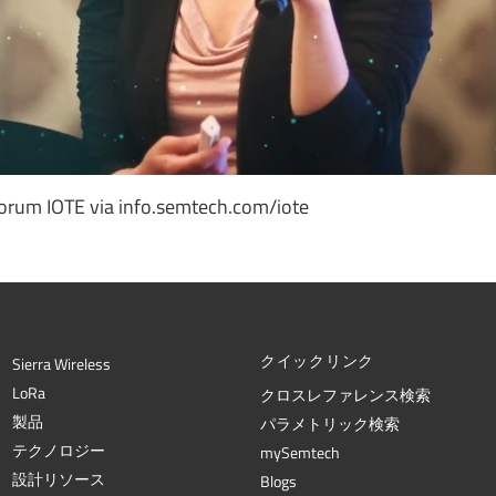
orum IOTE via info.semtech.com/iote
クイックリンク
Sierra Wireless
L
o
R
a
クロスレファレンス検索
製品
パラメトリック検索
テクノロジー
mySemtech
設計リソース
Blogs