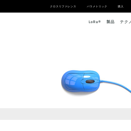
クロスリファレンス
パラメトリック
購入
L
o
R
a
®
製品
テク