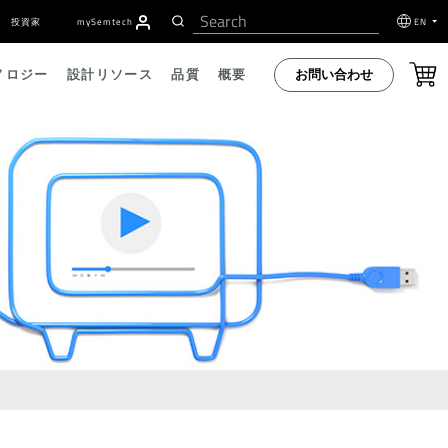
投資家
my
S
emtech
EN
お問い合わせ
ノロジー
設計リソース
品質
概要