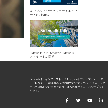
WANネットワークショー：エピソ
ード5：SenRa
Sidewalk Talk : Amazon Sidewalkテ
ストキットの開梱
Semtechは、インフラストラクチャ、ハイエンドコンシューマ
ープロダクト、産業機器向けの高性能アナログ/ミックスドシグ
ナル半導体および高度アルゴリズムの大手グローバルサプライ
ヤです。
Facebook
Twitter
YouTu
L