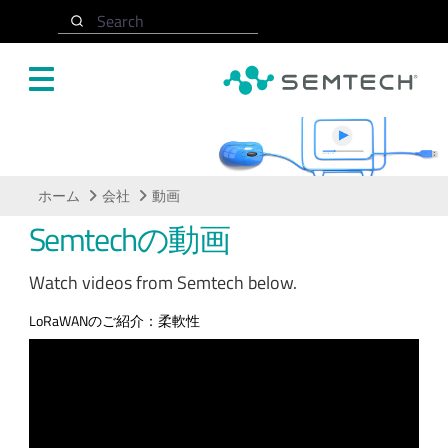
メインコンテンツにスキップ
Search
動画
ホーム
会社
動画
Semtechの動画
Watch videos from Semtech below.
LoRaWANのご紹介：柔軟性