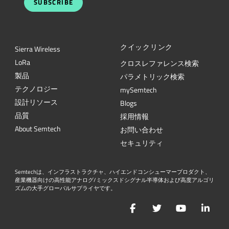
SUBSCRIBE
クイックリンク
Sierra Wireless
L
o
R
a
クロスレファレンス検索
製品
パラメトリック検索
テクノロジー
mySemtech
設計リソース
Blogs
品質
採用情報
About Semtech
お問い合わせ
セキュリティ
Semtechは、インフラストラクチャ、ハイエンドコンシューマープロダクト、
産業機器向けの高性能アナログ/ミックスドシグナル半導体および高度アルゴリ
ズムの大手グローバルサプライヤです。
Facebook
Twitter
YouTube
Lin