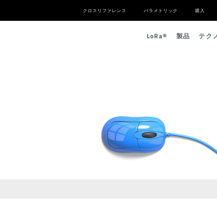
クロスリファレンス
パラメトリック
購入
L
o
R
a
®
製品
テク