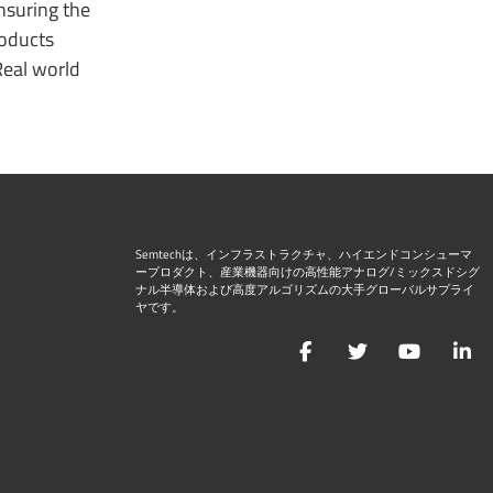
nsuring the
roducts
Real world
Semtechは、インフラストラクチャ、ハイエンドコンシューマ
ープロダクト、産業機器向けの高性能アナログ/ミックスドシグ
ナル半導体および高度アルゴリズムの大手グローバルサプライ
ヤです。
Facebook
Twitter
YouTu
L