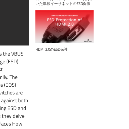
いた車載イーサネットのESD保護
HDMI 2.0のESD保護
is the VBUS
rge (ESD)
st
ily. The
ss (EOS)
witches are
t against both
ting ESD and
s they delve
erfaces How