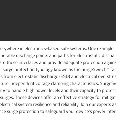
everywhere in electronics-based sub-systems. One example 
lnerable discharge points and paths for Electrostatic discha
uard these interfaces and provide adequate protection again
el surge protection typology known as the SurgeSwitch™ fam
s from electrostatic discharge (ESD) and electrical overstre
ture independent voltage clamping characteristics. SurgeS
ility to handle high power levels and their capacity to protec
surges. These devices offer an effective strategy for mitiga
ectrical system resilience and reliability. Join our experts a
ance surge protection to safeguard your device's power int