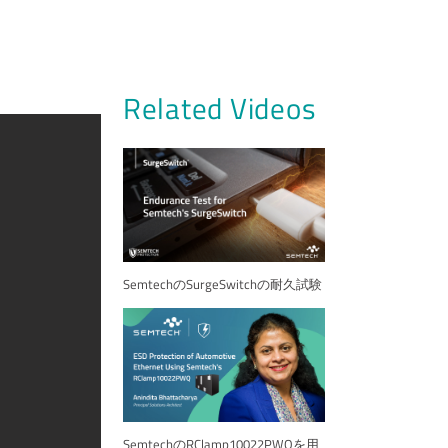
Related Videos
SemtechのSurgeSwitchの耐久試験
SemtechのRClamp10022PWQを用