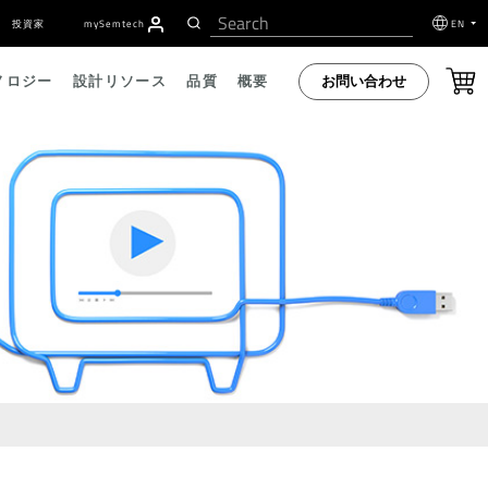
投資家
my
S
emtech
EN
お問い合わせ
ノロジー
設計リソース
品質
概要