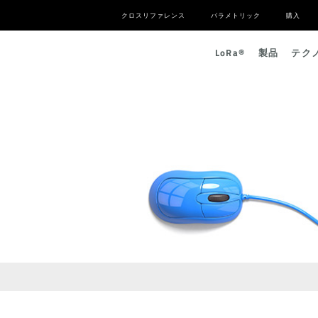
クロスリファレンス
パラメトリック
購入
L
o
R
a
®
製品
テク