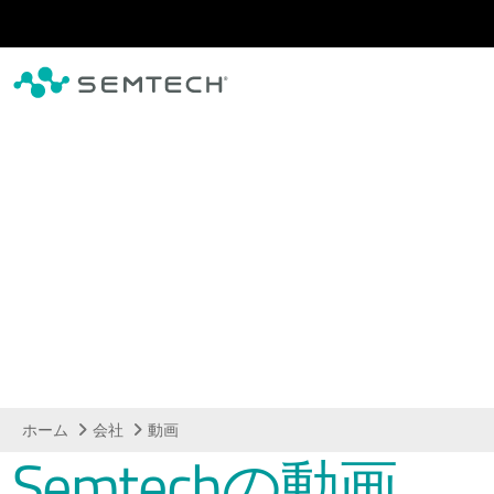
メインコンテンツにスキップ
動画
ホーム
会社
動画
Semtechの動画