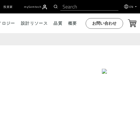
投資家
my
S
emtech
EN
お問い合わせ
ノロジー
設計リソース
品質
概要