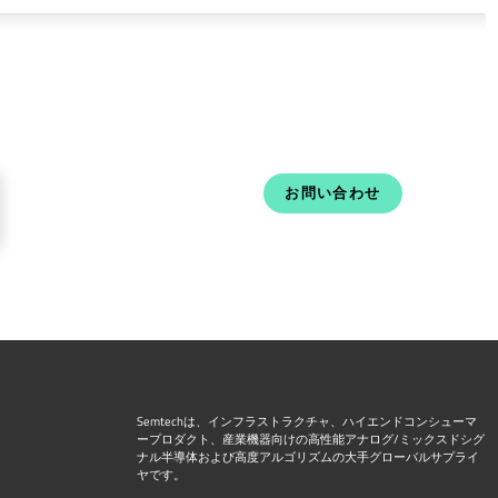
お問い合わせ
Semtechは、インフラストラクチャ、ハイエンドコンシューマ
ープロダクト、産業機器向けの高性能アナログ/ミックスドシグ
ナル半導体および高度アルゴリズムの大手グローバルサプライ
ヤです。