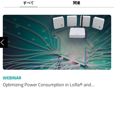
すべて
関連
前へ
WEBINAR
Optimizing Power Consumption in LoRa® and…