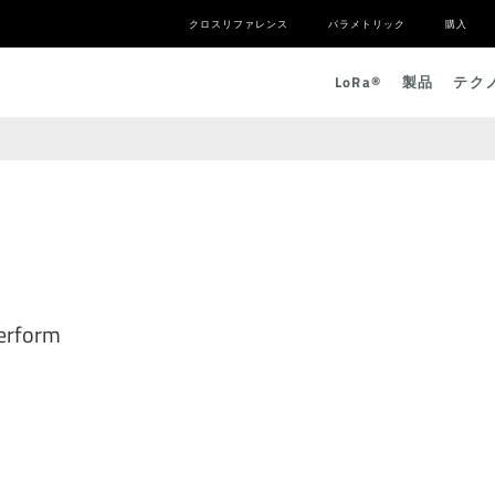
クロスリファレンス
パラメトリック
購入
L
o
R
a
®
製品
テク
perform