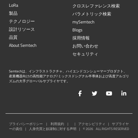
L
o
R
a
クロスレファレンス検索
製品
パラメトリック検索
テクノロジー
mySemtech
設計リソース
Blogs
品質
採用情報
About Semtech
お問い合わせ
セキュリティ
Semtechは、インフラストラクチャ、ハイエンドコンシューマープロダクト、
産業機器向けの高性能アナログ/ミックスドシグナル半導体および高度アルゴリ
ズムの大手グローバルサプライヤです。
Facebook
Twitter
YouTube
Lin
プライバシーポリシー
|
利用規約
|
|
アクセシビリティ
|
サプライヤ
ーの責任
|
人身売買と奴隷制に対する声明
|
©
2026
ALL RIGHTS RESERVED