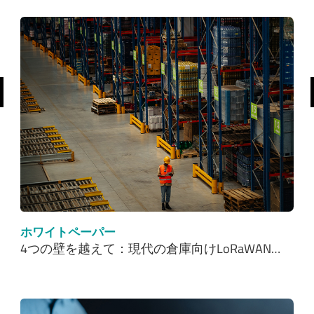
前へ
ホワイトペーパー
4つの壁を越えて：現代の倉庫向けLoRaWAN…