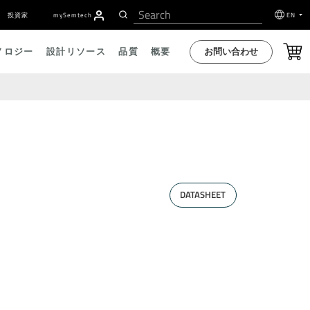
投資家
my
S
emtech
EN
お問い合わせ
ノロジー
設計リソース
品質
概要
DATASHEET