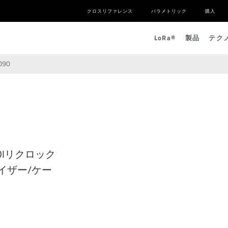
クロスリファレンス
パラメトリック
購入
L
o
R
a
®
製品
テク
090
SDIリクロック
イザー/ケー