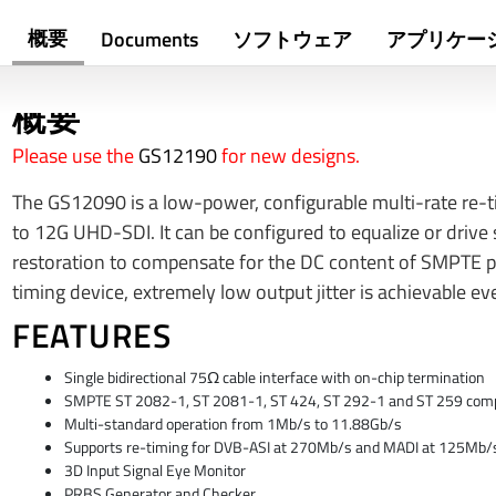
概要
Documents
ソフトウェア
アプリケー
概要
Please use the
GS12190
for new designs.
The GS12090 is a low-power, configurable multi-rate re-ti
to 12G UHD-SDI. It can be configured to equalize or drive 
restoration to compensate for the DC content of SMPTE pa
timing device, extremely low output jitter is achievable e
FEATURES
Single bidirectional 75Ω cable interface with on-chip termination
SMPTE ST 2082-1, ST 2081-1, ST 424, ST 292-1 and ST 259 compl
Multi-standard operation from 1Mb/s to 11.88Gb/s
Supports re-timing for DVB-ASI at 270Mb/s and MADI at 125Mb/
3D Input Signal Eye Monitor
PRBS Generator and Checker