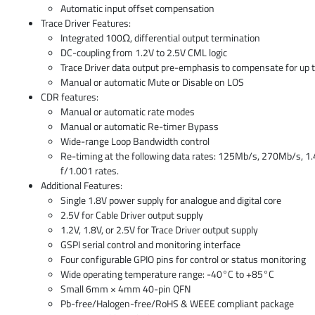
Automatic input offset compensation
Trace Driver Features:
Integrated 100Ω, differential output termination
DC-coupling from 1.2V to 2.5V CML logic
Trace Driver data output pre-emphasis to compensate for up 
Manual or automatic Mute or Disable on LOS
CDR features:
Manual or automatic rate modes
Manual or automatic Re-timer Bypass
Wide-range Loop Bandwidth control
Re-timing at the following data rates: 125Mb/s, 270Mb/s, 1
f/1.001 rates.
Additional Features:
Single 1.8V power supply for analogue and digital core
2.5V for Cable Driver output supply
1.2V, 1.8V, or 2.5V for Trace Driver output supply
GSPI serial control and monitoring interface
Four configurable GPIO pins for control or status monitoring
Wide operating temperature range: -40°C to +85°C
Small 6mm × 4mm 40-pin QFN
Pb-free/Halogen-free/RoHS & WEEE compliant package