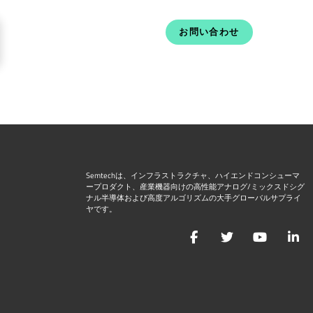
お問い合わせ
Semtechは、インフラストラクチャ、ハイエンドコンシューマ
ープロダクト、産業機器向けの高性能アナログ/ミックスドシグ
ナル半導体および高度アルゴリズムの大手グローバルサプライ
ヤです。
Facebook
Twitter
YouTu
L