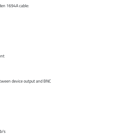
lden 1694A cable:
ent
etween device output and BNC
Gb/s