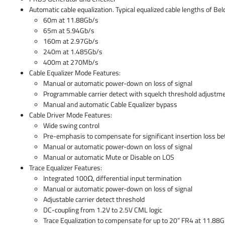
Automatic cable equalization. Typical equalized cable lengths of Be
60m at 11.88Gb/s
65m at 5.94Gb/s
160m at 2.97Gb/s
240m at 1.485Gb/s
400m at 270Mb/s
Cable Equalizer Mode Features:
Manual or automatic power-down on loss of signal
Programmable carrier detect with squelch threshold adjustm
Manual and automatic Cable Equalizer bypass
Cable Driver Mode Features:
Wide swing control
Pre-emphasis to compensate for significant insertion loss b
Manual or automatic power-down on loss of signal
Manual or automatic Mute or Disable on LOS
Trace Equalizer Features:
Integrated 100Ω, differential input termination
Manual or automatic power-down on loss of signal
Adjustable carrier detect threshold
DC-coupling from 1.2V to 2.5V CML logic
Trace Equalization to compensate for up to 20” FR4 at 11.88