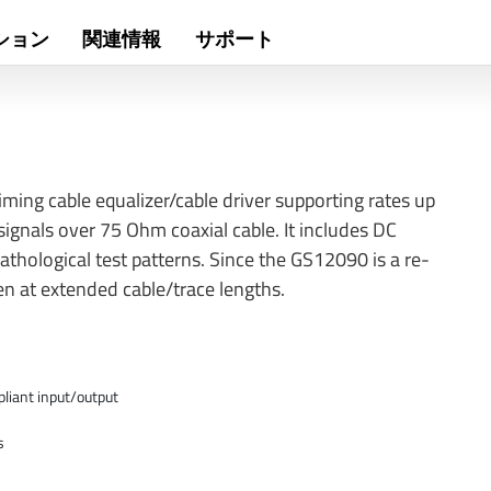
ション
関連情報
サポート
ming cable equalizer/cable driver supporting rates up
signals over 75 Ohm coaxial cable. It includes DC
thological test patterns. Since the GS12090 is a re-
ven at extended cable/trace lengths.
iant input/output
s