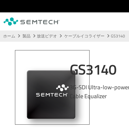
メインコンテンツにスキップ
ホーム
製品
放送ビデオ
ケーブルイコライザー
GS3140
GS3140
3G-SDI Ultra-low-power
Cable Equalizer