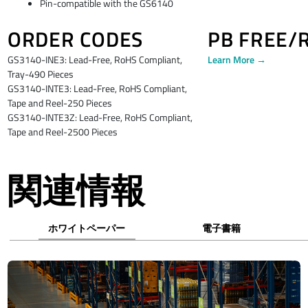
Pin-compatible with the GS6140
ORDER CODES
PB FREE/
GS3140-INE3: Lead-Free, RoHS Compliant,
Learn More →
Tray-490 Pieces
GS3140-INTE3: Lead-Free, RoHS Compliant,
Tape and Reel-250 Pieces
GS3140-INTE3Z: Lead-Free, RoHS Compliant,
Tape and Reel-2500 Pieces
関連情報
ホワイトペーパー
電子書籍