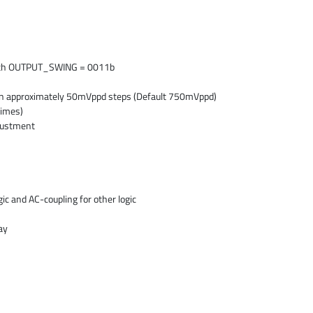
with OUTPUT_SWING = 0011b
n approximately 50mVppd steps (Default 750mVppd)
times)
djustment
ic and AC-coupling for other logic
ay