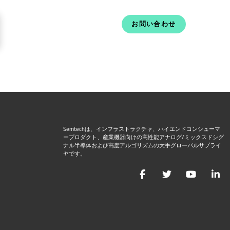
お問い合わせ
Semtechは、インフラストラクチャ、ハイエンドコンシューマ
ープロダクト、産業機器向けの高性能アナログ/ミックスドシグ
ナル半導体および高度アルゴリズムの大手グローバルサプライ
ヤです。
Facebook
Twitter
YouTu
L