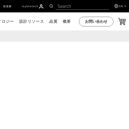
投資家
my
S
emtech
EN
お問い合わせ
ノロジー
設計リソース
品質
概要