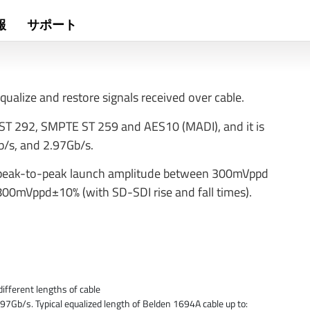
報
サポート
alize and restore signals received over cable.
ST 292, SMPTE ST 259 and AES10 (MADI), and it is
/s, and 2.97Gb/s.
h peak-to-peak launch amplitude between 300mVppd
800mVppd±10% (with SD-SDI rise and fall times).
different lengths of cable
Gb/s. Typical equalized length of Belden 1694A cable up to: