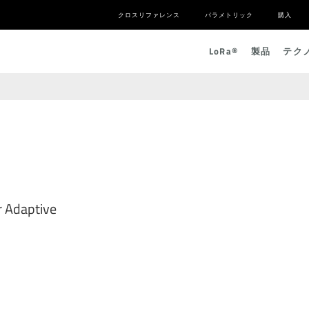
クロスリファレンス
パラメトリック
購入
L
o
R
a
®
製品
テク
 Adaptive