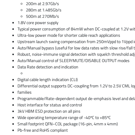
200m at 2.97Gb/s
280m at 1.485Gb/s
500m at 270Mb/s
1.8V core power supply
Typical power consumption of 84mW when DC-coupled at 1.2V 
Ultra-low power mode for shorter cable reach applications
Upstream launch swing compensation from 250mVppd to 1Vppd i
Auto/Manual bypass (useful for low data rates with slow rise/fall 
Robust, noise-immune signal detection with squelch threshold a
Auto/Manual control of SLEEP/MUTE/DISABLE OUTPUT modes
Data Rate detection and indication
Digital cable length indication (CLI)
Differential output supports DC-coupling from 1.2V to 2.5V CML log
families
Programmable/Rate-dependent output de-emphasis level and del
Host interface for status and control
3kV HBM ESD protection on all pins
Wide operating temperature range of -40ºC to +85ºC
Small footprint QFN–COL package (16-pin, 4mm x 4mm)
Pb-free and RoHS compliant