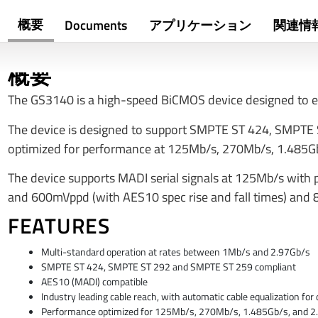
概要
Documents
アプリケーション
関連情
概要
The GS3140 is a high-speed BiCMOS device designed to equ
The device is designed to support SMPTE ST 424, SMPTE 
optimized for performance at 125Mb/s, 270Mb/s, 1.485Gb
The device supports MADI serial signals at 125Mb/s wit
and 600mVppd (with AES10 spec rise and fall times) and 
FEATURES
Multi-standard operation at rates between 1Mb/s and 2.97Gb/s
SMPTE ST 424, SMPTE ST 292 and SMPTE ST 259 compliant
AES10 (MADI) compatible
Industry leading cable reach, with automatic cable equalization for 
Performance optimized for 125Mb/s, 270Mb/s, 1.485Gb/s, and 2.97