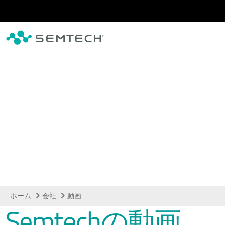
メインコンテンツにスキップ
動画
ホーム
会社
動画
Semtechの動画