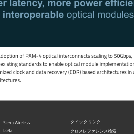
doption of PAM-4 optical interconnects scaling to 50Gbps,
isting standards to enable optical module implementation
ized clock and data recovery (CDR) based architectures in 
itectures.
クイックリンク
Sierra Wireless
L
o
R
a
クロスレファレンス検索