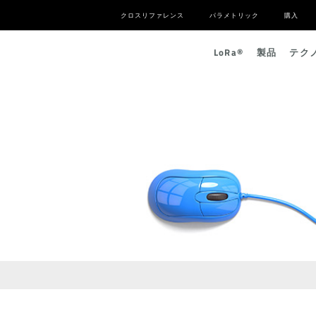
クロスリファレンス
パラメトリック
購入
L
o
R
a
®
製品
テク