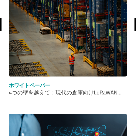
前へ
ホワイトペーパー
4つの壁を越えて：現代の倉庫向けLoRaWAN…