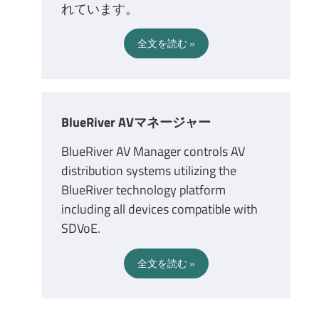
れています。
全文を読む
BlueRiver AVマネージャー
BlueRiver AV Manager controls AV
distribution systems utilizing the
BlueRiver technology platform
including all devices compatible with
SDVoE.
全文を読む