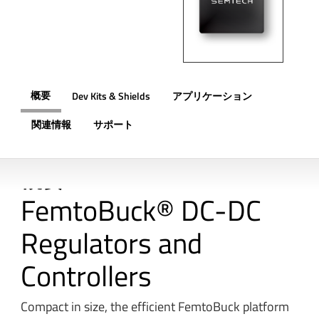
概要
Dev Kits & Shields
アプリケーション
関連情報
サポート
概要
FemtoBuck® DC-DC
Regulators and
Controllers
Compact in size, the efficient FemtoBuck platform