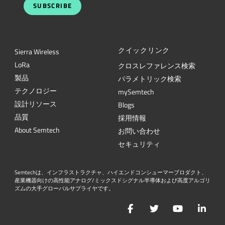
SUBSCRIBE
クイックリンク
Sierra Wireless
L
o
R
a
クロスレファレンス検索
製品
パラメトリック検索
テクノロジー
mySemtech
設計リソース
Blogs
品質
採用情報
About Semtech
お問い合わせ
セキュリティ
Semtechは、インフラストラクチャ、ハイエンドコンシューマープロダクト、
産業機器向けの高性能アナログ/ミックスドシグナル半導体および高度アルゴリ
ズムの大手グローバルサプライヤです。
Facebook
Twitter
YouTube
Lin