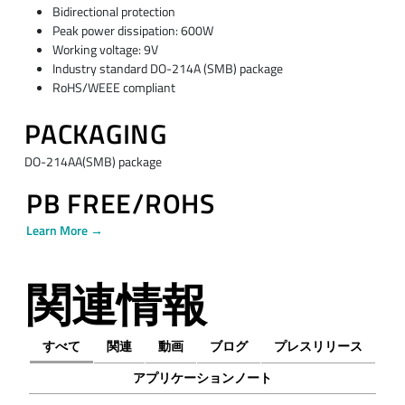
Bidirectional protection
Peak power dissipation: 600W
Working voltage: 9V
Industry standard DO-214A (SMB) package
RoHS/WEEE compliant
PACKAGING
DO-214AA(SMB) package
PB FREE/ROHS
Learn More →
関連情報
すべて
関連
動画
ブログ
プレスリリース
アプリケーションノート