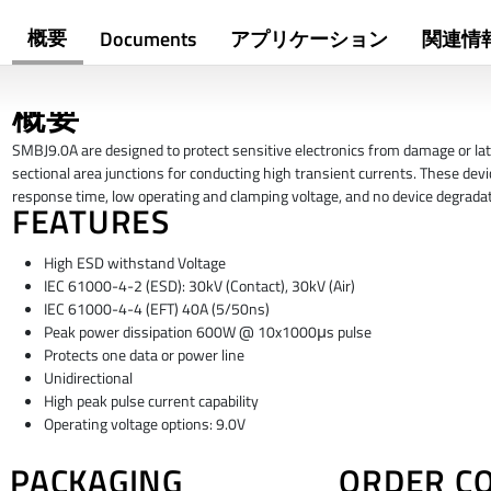
概要
Documents
アプリケーション
関連情
概要
SMBJ9.0A are designed to protect sensitive electronics from damage or lat
sectional area junctions for conducting high transient currents. These devic
response time, low operating and clamping voltage, and no device degradat
FEATURES
High ESD withstand Voltage
IEC 61000-4-2 (ESD): 30kV (Contact), 30kV (Air)
IEC 61000-4-4 (EFT) 40A (5/50ns)
Peak power dissipation 600W @ 10x1000μs pulse
Protects one data or power line
Unidirectional
High peak pulse current capability
Operating voltage options: 9.0V
PACKAGING
ORDER C