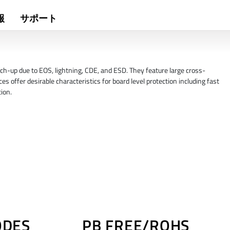
報
サポート
ch-up due to EOS, lightning, CDE, and ESD. They feature large cross-
es offer desirable characteristics for board level protection including fast
ion.
ODES
PB FREE/ROHS