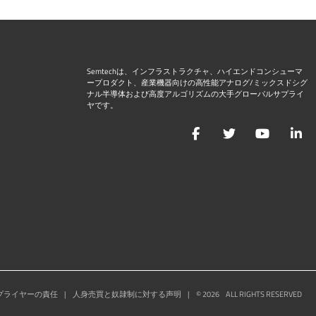
Semtechは、インフラストラクチャ、ハイエンドコンシューマ
ープロダクト、産業機器向けの高性能アナログ/ミックスドシグ
ナル半導体および高度アルゴリズムの大手グローバルサプライ
ヤです。
Facebook
Twitter
YouTu
L
プライヤーの責任
|
人身売買と奴隷制に対する声明
|
©
2026
ALL RIGHTS RESERVED