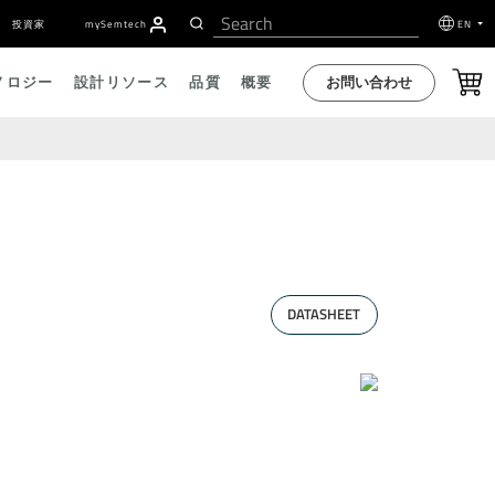
投資家
my
S
emtech
EN
お問い合わせ
ノロジー
設計リソース
品質
概要
DATASHEET