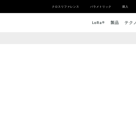
クロスリファレンス
パラメトリック
購入
L
o
R
a
®
製品
テク