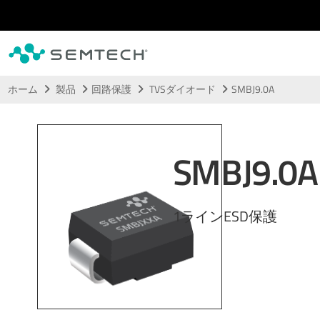
メインコンテンツにスキップ
ホーム
製品
回路保護
TVSダイオード
SMBJ9.0A
SMBJ9.0A
1ラインESD保護