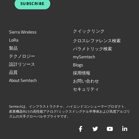
SUBSCRIBE
クイックリンク
Sierra Wireless
L
o
R
a
クロスレファレンス検索
製品
パラメトリック検索
テクノロジー
mySemtech
設計リソース
Blogs
品質
採用情報
About Semtech
お問い合わせ
セキュリティ
Semtechは、インフラストラクチャ、ハイエンドコンシューマープロダクト、
産業機器向けの高性能アナログ/ミックスドシグナル半導体および高度アルゴリ
ズムの大手グローバルサプライヤです。
Facebook
Twitter
YouTube
Lin