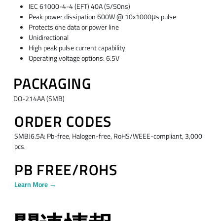
IEC 61000-4-4 (EFT) 40A (5/50ns)
Peak power dissipation 600W @ 10x1000μs pulse
Protects one data or power line
Unidirectional
High peak pulse current capability
Operating voltage options: 6.5V
PACKAGING
DO-214AA (SMB)
ORDER CODES
SMBJ6.5A: Pb-free, Halogen-free, RoHS/WEEE-compliant, 3,000
pcs.
PB FREE/ROHS
Learn More →